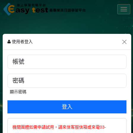
Togg
NEWS
使用者登入
2026/8/9
最新AI產品資訊
2026/7/13
商用英文：From Garage to Silicon Valley Heights:
Google's Story
2026/6/8
商用英文：Turning Customer Complaints into
顯示密碼
Opportunities!
2026/4/20
商用英文：Bitcoin Decoded: Digital Gold of the Internet
Age
機關團體如需申請試用，請來信客服信箱或來電03-