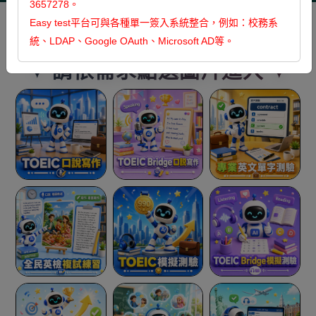
3657278。
Easy test平台可與各種單一簽入系統整合，例如：校務系
全品項
英文檢定
英文
英文
英文
日文
聽力閱讀
口說寫作
單字文法
學習測驗
統、LDAP、Google OAuth、Microsoft AD等。
✦ 請依需求點選圖片進入 ✦