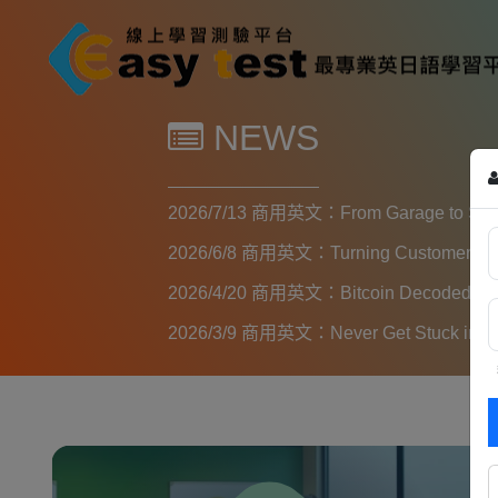
NEWS
2026/7/13
商用英文：From Garage to Silicon
2026/6/8
商用英文：Turning Customer Compla
2026/4/20
商用英文：Bitcoin Decoded: Digita
2026/3/9
商用英文：Never Get Stuck in Meeti