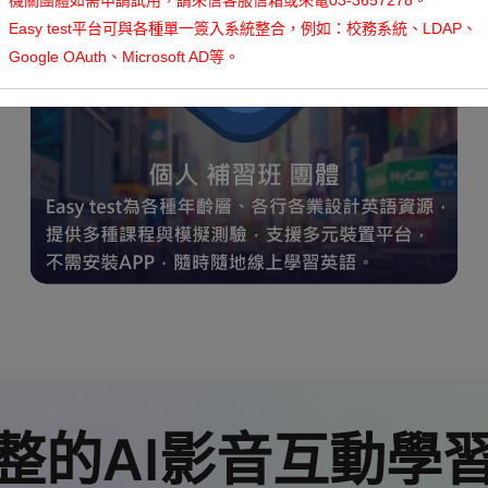
機關團體如需申請試用，請來信客服信箱或來電03-3657278。
Easy test平台可與各種單一簽入系統整合，例如：校務系統、LDAP、
Google OAuth、Microsoft AD等。
整的AI影音互動學