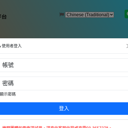
使用者登入
 Valley Heights: Google's Story
ints into Opportunities!
l Gold of the Internet Age
ngs Again! Essential English Phrases for Business Meeting
顯示密碼