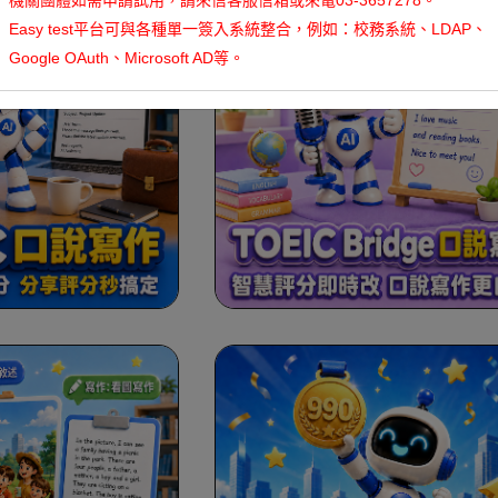
機關團體如需申請試用，請來信客服信箱或來電03-3657278。
Easy test平台可與各種單一簽入系統整合，例如：校務系統、LDAP、
Google OAuth、Microsoft AD等。